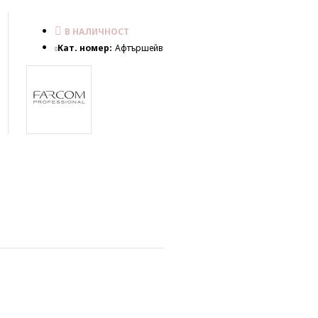
В НАЛИЧНОСТ
Кат. номер:
Афтършейв