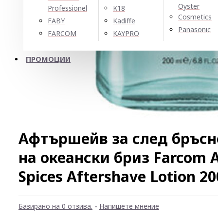
Oyster
Professionel
K18
Cosmetics
FABY
Kadiffe
Panasonic
FARCOM
KAYPRO
ПРОМОЦИИ
Афтършейв за след бръсн
на океански бриз Farcom 
Spices Aftershave Lotion 2
Базирано на 0 отзива.
-
Напишете мнение