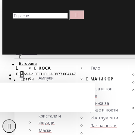
Меню
Кошница
Menu
ПОРЪЧАЙ ЛЕСНО НА 0877 004447
МЕНЮ
В любими
КОСА
Тяло
ПОРЪЧАЙ ЛЕСНО НА 0877 004447
Ампули
МАНИКЮР
Сравни
Арган
База и топ
Балсами
лак
Афтършейв за след бр
Боя за коса
Грижа за
Елексири,
ръце и нокти
кристали и
Инструменти
флуиди
Лак за нокти
Маски