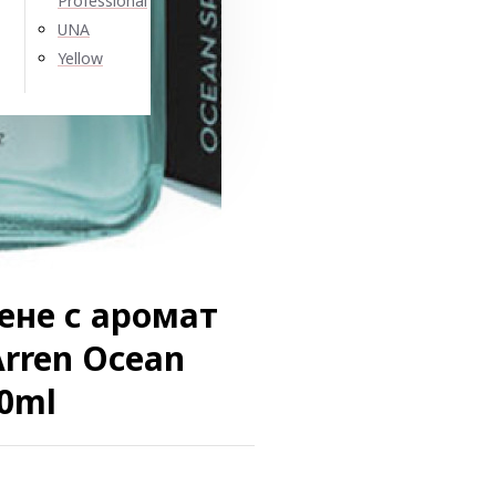
Professional
UNA
Yellow
ене с аромат
Arren Ocean
00ml