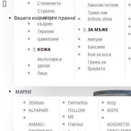
Стилизанти
Лакочистители
Студено
Траен лак
къдрене с
Вашата кошница е празна!
Infinite shine
къдрин
ЗА МЪЖЕ
Терапии
Шампоани
Ампули
Балсами
КОЖА
Боя за коса
Аксесоари и
Грижа за
уреди
брадата
Лице
МАРКИ
3Deluxe
FarmaVita
Kezy
ALFAPARF
FOLLOW
KIEPE
ME
AMARO -
Framesi
KOSIMETIK
Gentleman's
GENTLEME