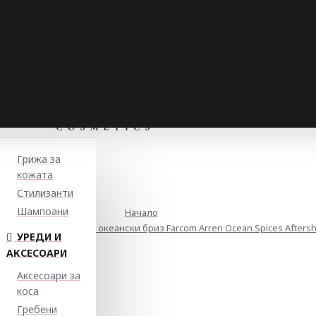
Грижа за
кожата
Стилизанти
Шампоани
Начало
ъснене с аромат на океански бриз Farcom Arren Ocean Spices Aftersh
УРЕДИ И
АКСЕСОАРИ
Аксесоари за
коса
Гребени