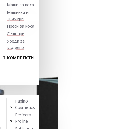
Маши за коса
Машинки и
тримери
Преси за коса
Сешоари
Уреди за
къдрене
КОМПЛЕКТИ
Papino
Cosmetics
Perfecta
Proline
N
Pettenon