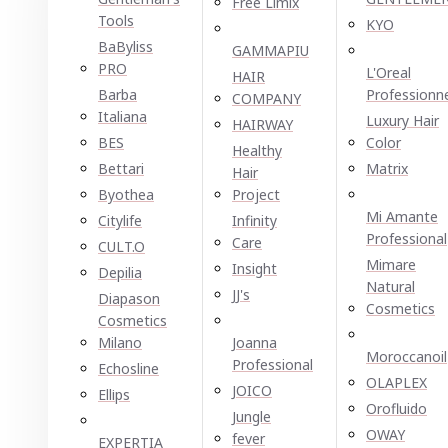
Free Limix
Tools
KYO
BaByliss
GAMMAPIU
PRO
L'Oreal
HAIR
Barba
Professionn
COMPANY
Italiana
Luxury Hair
HAIRWAY
BES
Color
Healthy
Bettari
Matrix
Hair
Byothea
Project
Mi Amante
Citylife
Infinity
Professional
Care
CULT.O
Mimare
Insight
Depilia
Natural
JJ's
Diapason
Cosmetics
Cosmetics
Milano
Joanna
Moroccanoil
Professional
Echosline
OLAPLEX
JOICO
Ellірѕ
Orofluido
Jungle
OWAY
fever
EXPERTIA