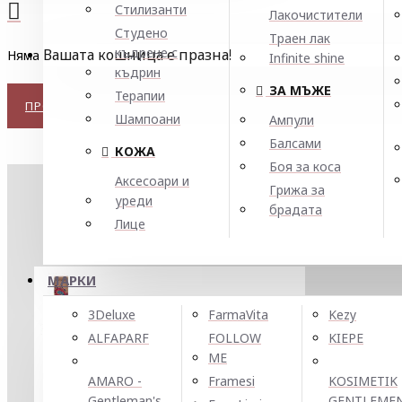
Стилизанти
Лакочистители
Студено
Траен лак
къдрене с
Вашата кошница е празна!
Няма производители в списъка.
Infinite shine
къдрин
ЗА МЪЖЕ
Терапии
ПРОДЪЛЖЕТЕ
Шампоани
Ампули
Балсами
КОЖА
Боя за коса
Аксесоари и
Грижа за
уреди
брадата
НАЙ-ТЪРСЕНИ
Лице
МАРКИ
3Deluxe
FarmaVita
Kezy
ALFAPARF
FOLLOW
KIEPE
Боя за коса Farmavita Life Color Plus 100ml
ME
11.20 € / 21.91 лв.
AMARO -
Framesi
KOSIMETIK
Gentleman's
GENTLEME