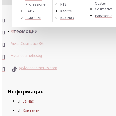
Oyster
Professionel
K18
Cosmetics
FABY
Kadiffe
Panasonic
FARCOM
KAYPRO
0877 004447
ПРОМОЦИИ
VivianCosmeticsBG
viviancosmeticsbg
@viviancosmetics.com
Информация
За нас
Контакти