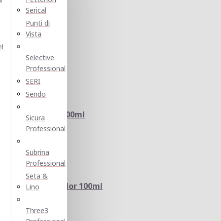
Serical
Punti di
Vista
volution 60ml
el
Selective
Professional
SERI
Sendo
d OWAY HColor 100ml
Sicura
Professional
Subrina
Professional
Seta &
ES HI-FI Hair Color 100ml
Lino
Three3