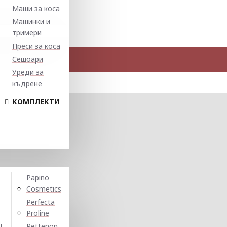
Маши за коса
Машинки и
тримери
Преси за коса
Сешоари
Уреди за
къдрене
КОМПЛЕКТИ
Papino
Cosmetics
Perfecta
Proline
N
Pettenon