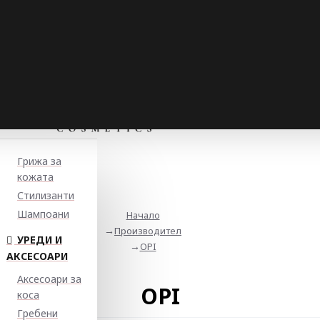
Грижа за
кожата
Стилизанти
Шампоани
Начало
Производител
УРЕДИ И
OPI
АКСЕСОАРИ
Аксесоари за
OPI
коса
Гребени