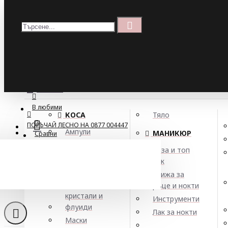
Меню
Кошница
Menu
ПОРЪЧАЙ ЛЕСНО НА 0877 004447
МЕНЮ
В любими
КОСА
Тяло
ПОРЪЧАЙ ЛЕСНО НА 0877 004447
Ампули
МАНИКЮР
Сравни
Арган
База и топ
Балсами
лак
Боя за коса
Грижа за
Елексири,
ръце и нокти
кристали и
Инструменти
флуиди
Лак за нокти
Маски