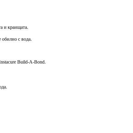
а и краищата.
е обилно с вода.
nstacure Build-A-Bond.
ода.