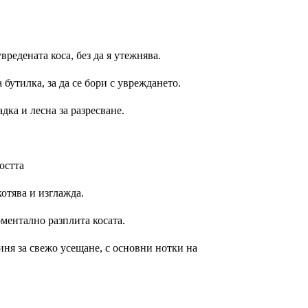
вредената коса, без да я утежнява.
 бутилка, за да се бори с увреждането.
адка и лесна за разресване.
остта
котява и изглажда.
оментално разплита косата.
ня за свежо усещане, с основни нотки на