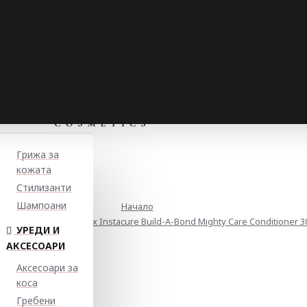
Грижа за
кожата
Стилизанти
Шампоани
Начало
 увредена коса Matrix Instacure Build-A-Bond Mighty Care Conditioner​ 3
УРЕДИ И
АКСЕСОАРИ
Аксесоари за
коса
Гребени