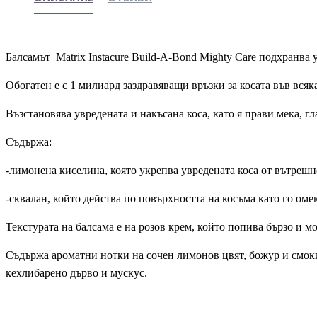
Балсамът Matrix Instacure Build-A-Bond Mighty Care подхранва у
Обогатен е с 1 милиард заздравяващи връзки за косата във всяка
Възстановява увредената и накъсана коса, като я прави мека, гл
Съдържа:
-лимонена киселина, която укрепва увредената коса от вътрешн
-сквалан, който действа по повърхността на косъма като го оме
Текстурата на балсама е на розов крем, който попива бързо и м
Съдържа ароматни нотки на сочен лимонов цвят, божур и смоки
кехлибарено дърво и мускус.