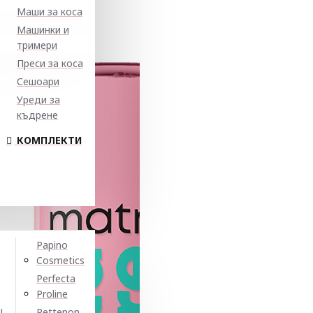
Маши за коса
Машинки и
тримери
Преси за коса
Сешоари
Уреди за
къдрене
КОМПЛЕКТИ
Papino
Cosmetics
Perfecta
Proline
N
Pettenon