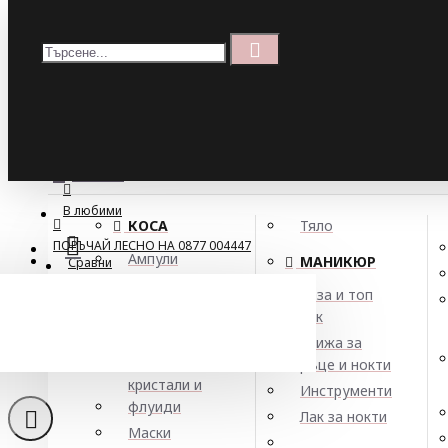
Меню
Кошница
Menu
ПОРЪЧАЙ ЛЕСНО НА 0877 004447
МЕНЮ
В любими
КОСА
Тяло
ПОРЪЧАЙ ЛЕСНО НА 0877 004447
Ампули
МАНИКЮР
Сравни
Арган
База и топ
Балсами
лак
Балсам за
Боя за коса
Грижа за
Елексири,
ръце и нокти
кристали и
Инструменти
флуиди
Лак за нокти
Маски