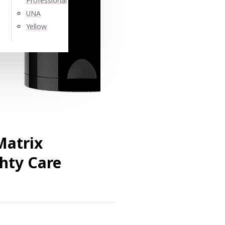
Professional
UNA
Yellow
Matrix
hty Care