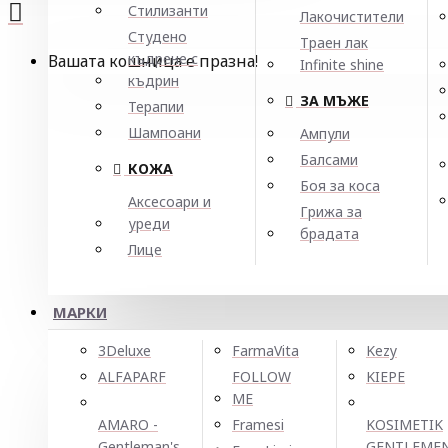
Стилизанти
Лакочистители
Студено
Траен лак
къдрене с
Вашата кошница е празна!
Infinite shine
къдрин
ЗА МЪЖЕ
Терапии
Шампоани
Ампули
Балсами
КОЖА
Боя за коса
Аксесоари и
Грижа за
уреди
брадата
Лице
МАРКИ
3Deluxe
FarmaVita
Kezy
ALFAPARF
FOLLOW
KIEPE
ME
AMARO -
Framesi
KOSIMETIK
Gentleman's
GENTLEME