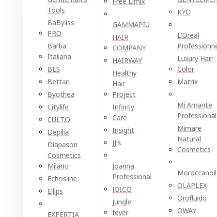
Free Limix
Tools
KYO
BaByliss
GAMMAPIU
PRO
L'Oreal
HAIR
Barba
Professionn
COMPANY
Italiana
Luxury Hair
HAIRWAY
BES
Color
Healthy
Bettari
Matrix
Hair
Byothea
Project
Mi Amante
Citylife
Infinity
Professional
Care
CULT.O
Mimare
Insight
Depilia
Natural
JJ's
Diapason
Cosmetics
Cosmetics
Milano
Joanna
Moroccanoil
Professional
Echosline
OLAPLEX
JOICO
Ellірѕ
Orofluido
Jungle
OWAY
fever
EXPERTIA