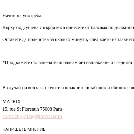
Начин на употреба:
Върху подсушена с кърпа коса нанесете от балсама по дължинат
Оставете да подейства за около 5 минути, след което изплакнет
*Продължете със запечатващ балсам без изплакване от серията I
В случай на контакт с очите изплакнете незабавно и обилно с в
MATRIX
15, rue St Florentin 75008 Paris
contact.ppd.bg@loreal.com
НАПИШЕТЕ МНЕНИЕ